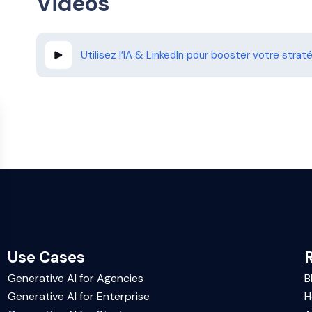
Videos
Utilisez l’IA & LinkedIn pour booster votre stra
Use Cases
Generative AI for Agencies
B
Generative AI for Enterprise
H