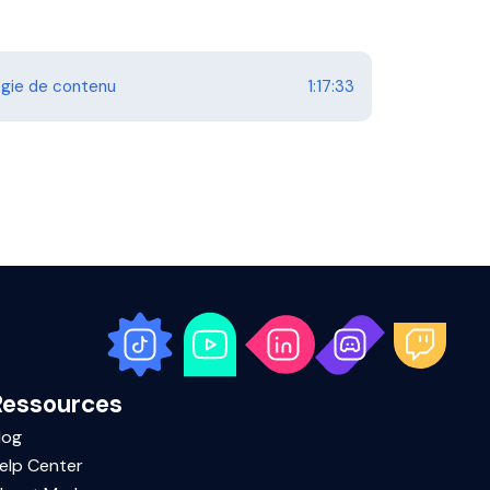
tégie de contenu
1:17:33
Ressources
log
elp Center