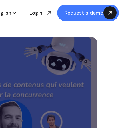
glish
Login
Request a demo