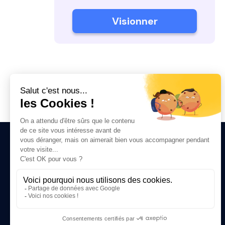
Visionner
Create Your Own AI.
Platform
Translation
Knowledge Base