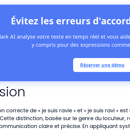
Évitez les erreurs d'accor
ark AI analyse votre texte en temps réel et vous aide
y compris pour des expressions comme « 
Réserver une démo
sion
tion correcte de « je suis ravie » et « je suis ravi » 
Cette distinction, basée sur le genre du locuteur, r
ommunication claire et précise. En appliquant sy