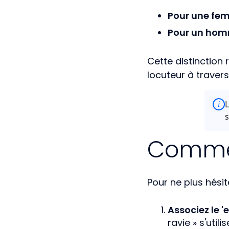
Pour une fe
Pour un ho
Cette distinction 
locuteur à travers
L
i
s
Commen
Pour ne plus hésit
Associez le 'e'
ravie » s'util