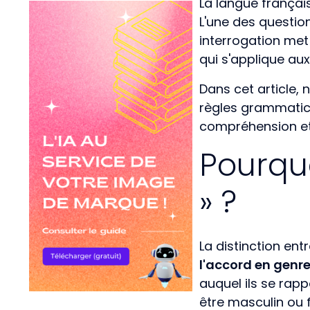
La langue françai
L'une des question
interrogation met
qui s'applique aux
Dans cet article, n
règles grammatical
compréhension et 
Pourquoi
» ?
La distinction ent
l'accord en genr
auquel ils se rappo
être masculin ou f