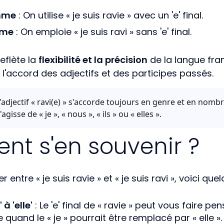
mme
: On utilise « je suis ravie » avec un 'e' final.
mme
: On emploie « je suis ravi » sans 'e' final.
reflète la
flexibilité et la précision
de la langue fra
 l'accord des adjectifs et des participes passés.
'adjectif « ravi(e) » s'accorde toujours en genre et en nombre
'agisse de « je », « nous », « ils » ou « elles ».
t s'en souvenir ?
er entre « je suis ravie » et « je suis ravi », voici
 à 'elle'
: Le 'e' final de « ravie » peut vous faire pen
ise quand le « je » pourrait être remplacé par « elle ».