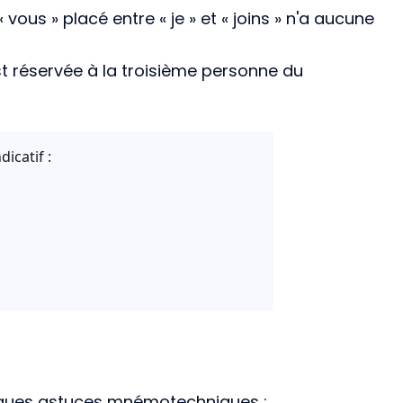
 vous » placé entre « je » et « joins » n'a aucune
st réservée à la troisième personne du
icatif :
quelques astuces mnémotechniques :