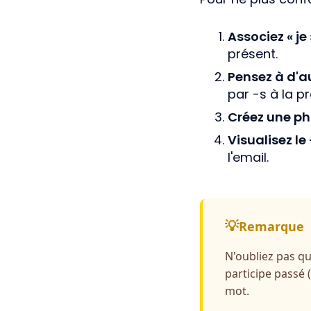
Associez « je 
présent.
Pensez à d'au
par -s à la p
Créez une p
Visualisez l
l'email.
Remarque
N'oubliez pas qu
participe passé (
mot.