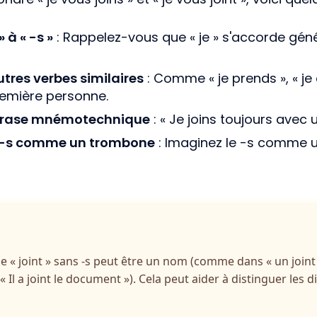
» à « -s »
: Rappelez-vous que « je » s'accorde gén
tres verbes similaires
: Comme « je prends », « je
remière personne.
hrase mnémotechnique
: « Je joins toujours avec
e -s comme un trombone
: Imaginez le -s comme u
e « joint » sans -s peut être un nom (comme dans « un joint
« Il a joint le document »). Cela peut aider à distinguer les 