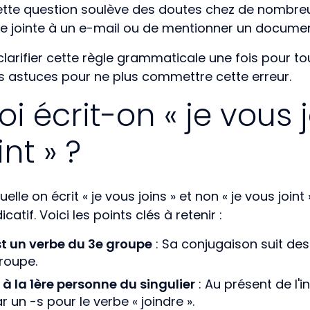
Cette question soulève des doutes chez de nombreux s
ce jointe à un e-mail ou de mentionner un documen
 clarifier cette règle grammaticale une fois pour t
s astuces pour ne plus commettre cette erreur.
i écrit-on « je vous j
nt » ?
elle on écrit « je vous joins » et non « je vous joint
icatif. Voici les points clés à retenir :
st un verbe du 3e groupe
: Sa conjugaison suit des
groupe.
à la 1ère personne du singulier
: Au présent de l'i
 un -s pour le verbe « joindre ».