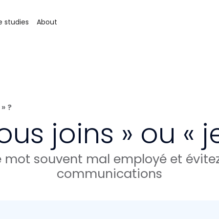
 studies
About
 » ?
ous joins » ou « j
e mot souvent mal employé et évitez
communications