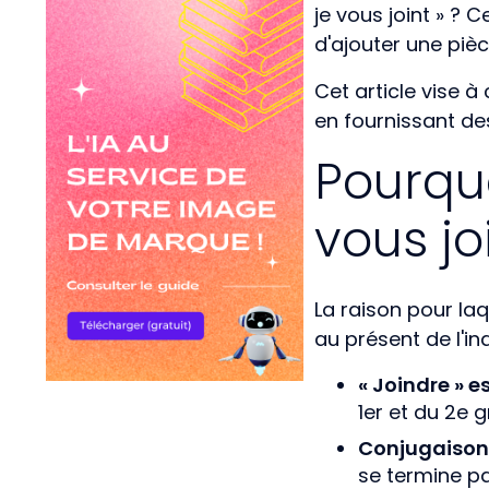
je vous joint » ? 
d'ajouter une piè
Cet article vise à
en fournissant de
Pourquo
vous joi
La raison pour laqu
au présent de l'ind
« Joindre » e
1er et du 2e 
Conjugaison 
se termine par