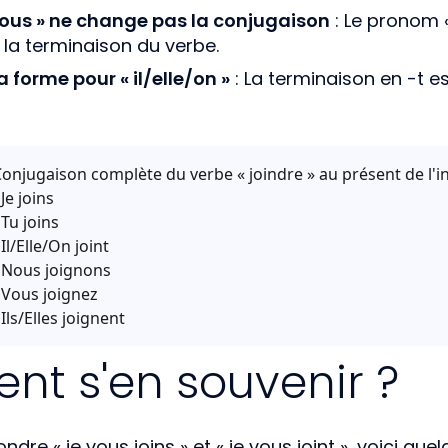
 vous » ne change pas la conjugaison
: Le pronom «
 la terminaison du verbe.
la forme pour « il/elle/on »
: La terminaison en -t e
onjugaison complète du verbe « joindre » au présent de l'ind
 Je joins
 Tu joins
 Il/Elle/On joint
 Nous joignons
 Vous joignez
 Ils/Elles joignent
t s'en souvenir ?
ndre « je vous joins » et « je vous joint », voici 