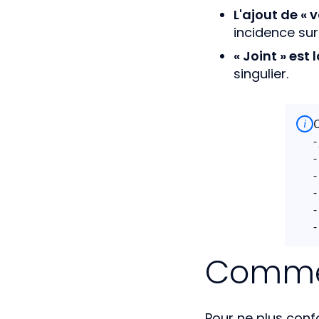
L'ajout de «
incidence sur
« Joint » est 
singulier.
C
i
-
-
-
-
-
-
Commen
Pour ne plus confo