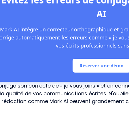
AI
Mark AI intègre un correcteur orthographique et gr
orrige automatiquement les erreurs comme « je vous j
vos écrits professionnels sans 
Réserver une démo
onjugaison correcte de « je vous joins » et en con
la qualité de vos communications écrites. N'oubliez 
 la rédaction comme Mark AI peuvent grandement con