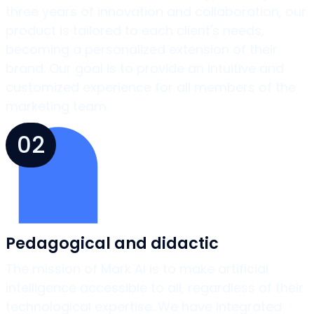
three years of innovation and collaboration, our
product is tailored to each client's needs,
becoming a personalized extension of their
brand. Our goal is to provide an intuitive and
customized experience for all members of the
marketing team.
02
Pedagogical and didactic
The mission of Mark AI is to make artificial
intelligence accessible to all, regardless of their
technological expertise. We have integrated