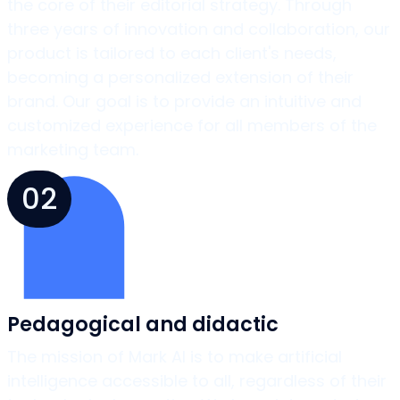
the core of their editorial strategy. Through
three years of innovation and collaboration, our
product is tailored to each client's needs,
becoming a personalized extension of their
brand. Our goal is to provide an intuitive and
customized experience for all members of the
marketing team.
02
Pedagogical and didactic
The mission of Mark AI is to make artificial
intelligence accessible to all, regardless of their